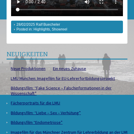
28/02/2025
Ralf Buecheler
Posted in:
Highlights
,
Showreel
NEUIGKEITEN
Neue Produktionen
Ein neues Zuhause
LMU München: Imagefilm für EU-Lehrerfortbildungsprojekt
Bildungsfilm: “Fake Science – Falschinformationen in der
Wissenschaft”
Fächerportraits für die LMU
Bildungsfilm: “Liebe – Sex – Verhütung”
Bildungsfilm “Endometriose”
Imagefilm für das Münchner Zentrum für Lehrerbildung an der LMU